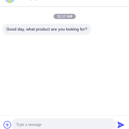
11:17 AM
Good day, what product are you looking for?
Laag Voltagegelijkstroom 24V 12A Servoaandrijving met
Stijgende Codeur
De Servoaandrijving van gelijkstroom
2025-11-24
507 Meningen