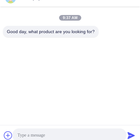
9:37 AM
Good day, what product are you looking for?
IE2 5.5NM Output Torque DC servomotor met motoras van
type D voor schommelbarrièrepoorten
De Servomotor van gelijkstroom
2025-11-18
540 Meningen