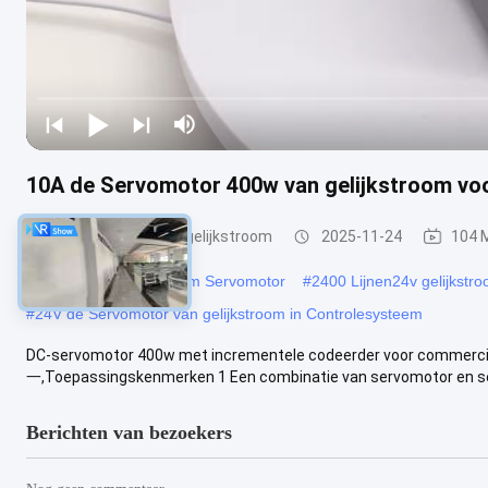
10A de Servomotor 400w van gelijkstroom vo
De Servomotor van gelijkstroom
2025-11-24
104 
#
40W 24 Voltgelijkstroom Servomotor
#
2400 Lijnen24v gelijkstr
#
24V de Servomotor van gelijkstroom in Controlesysteem
DC-servomotor 400w met incrementele codeerder voor commercië
一,Toepassingskenmerken 1 Een combinatie van servomotor en ser
Berichten van bezoekers