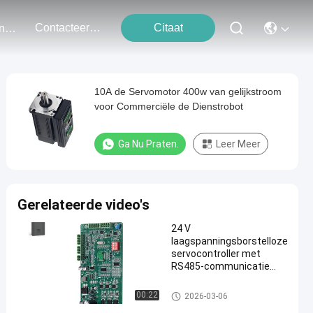
Contacteer Ons
Citaat
Evenementen
10A de Servomotor 400w van gelijkstroom
voor Commerciële de Dienstrobot
Ga Nu Praten.
Leer Meer
Gerelateerde video's
24 V
laagspanningsborstelloze
servocontroller met
RS485-communicatie
voor toegangspoorten
voor parkeerplaatsen
De Servomotor van gelijkstroo
00:22
2026-03-06
m