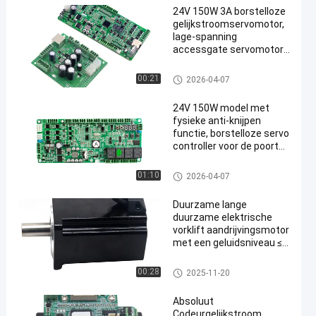
24V 150W 3A borstelloze
gelijkstroomservomotor,
lage-spanning
accessgate servomotor,
snelheidsgate motor
De Servomotor van gelijkstroo
00:21
2026-04-07
m
24V 150W model met
fysieke anti-knijpen
functie, borstelloze servo
controller voor de poort
machine
De Servomotor van gelijkstroo
01:10
2026-04-07
m
Duurzame lange
duurzame elektrische
vorklift aandrijvingsmotor
met een geluidsniveau ≤
30 dB Nominaal koppel
3,187Nm
De elektrische motor van de vo
00:28
2025-11-20
rkheftruckaandrijving
Absoluut
Codeurgelijkstroom