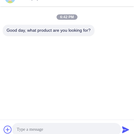
6:42 PM
Good day, what product are you looking for?
De Fase 24 Volt Servomotor 2400 van de snelheidspoort
EBS59R 0.5N.M3 Lijnencodeur
De Motor van de barrièrepoort
2025-11-24
697 Meningen