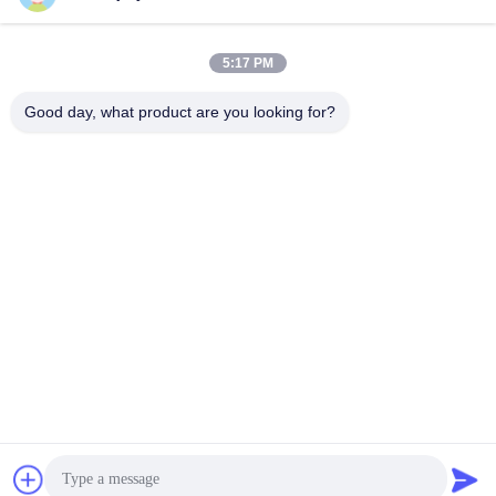
5:17 PM
Good day, what product are you looking for?
Snelheidspoortmotoren DC 100W DC24V servomotor met
2400 lijnencoder
De Motoren van de snelheidspoort
2025-11-20
284 Meningen