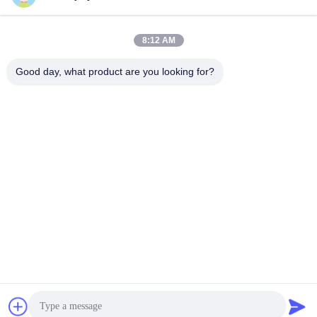
8:12 AM
Good day, what product are you looking for?
Peristaltische de Pompmotor van 48V 400W 750W 1000W 17
van de Absolute Codeurgelijkstroom Servobeetjes Motor
Peristaltische Pompmotor
2025-12-09
814 Meningen