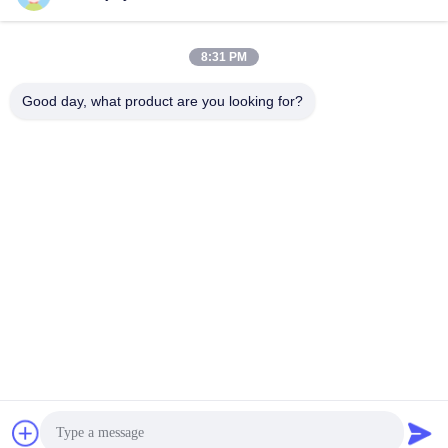
8:31 PM
Good day, what product are you looking for?
Compacte de Robotica Servoaandrijving DC10V van
Ontwerpethercat aan DC36V
De Servomotoraandrijving van gelijkstroom
2025-11-24
477 Meningen