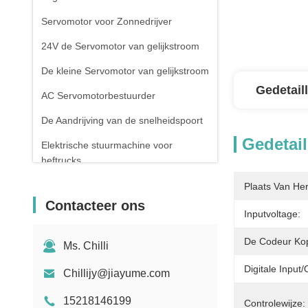
Servomotor voor Zonnedrijver
24V de Servomotor van gelijkstroom
De kleine Servomotor van gelijkstroom
Gedetail
AC Servomotorbestuurder
De Aandrijving van de snelheidspoort
Gedetail
Elektrische stuurmachine voor
heftrucks
De elektrische motor van de
Plaats Van He
vorkheftruckaandrijving
Contacteer ons
Inputvoltage:
Draaiwielpoortcontroller
De Codeur Kop
Ms. Chilli
Digitale Input/
Chillijy@jiayume.com
15218146199
Controlewijze: