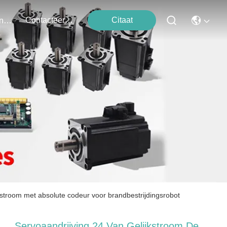
Contacteer Ons
Citaat
Evenementen
jkstroom met absolute codeur voor brandbestrijdingsrobot
Servoaandrijving 24 Van Gelijkstroom De