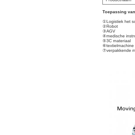
Toepassing van
①
Logistiek het s
②Robot
③AGV
④medische inst
⑤3C materiaal
⑥textielmachine
⑦verpakkende m