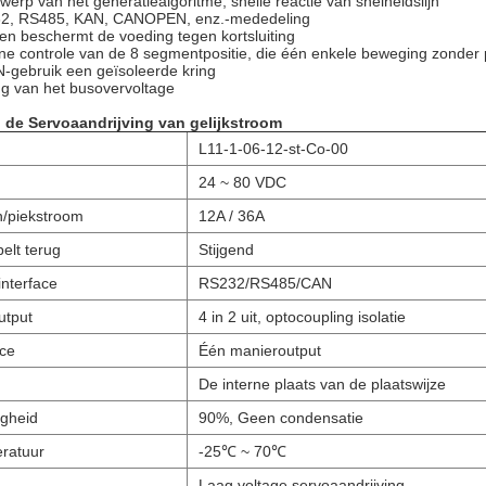
erp van het generatiealgoritme, snelle reactie van snelheidslijn
2, RS485, KAN, CANOPEN, enz.-mededeling
n beschermt de voeding tegen kortsluiting
ne controle van de 8 segmentpositie, die één enkele beweging zonder
ebruik een geïsoleerde kring
 van het busovervoltage
n de Servoaandrijving van gelijkstroom
L11-1-06-12-st-Co-00
24 ~ 80 VDC
/piekstroom
12A / 36A
elt terug
Stijgend
nterface
RS232/RS485/CAN
utput
4 in 2 uit, optocoupling isolatie
ace
Één manieroutput
De interne plaats van de plaatswijze
igheid
90%, Geen condensatie
ratuur
-25℃ ~ 70℃
Laag voltage servoaandrijving