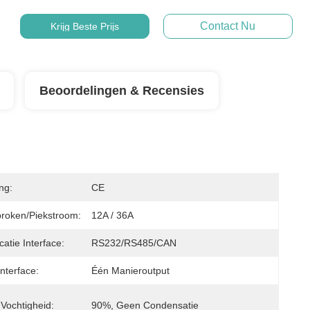
Contact Nu
Krijg Beste Prijs
Beoordelingen & Recensies
ing:
CE
roken/piekstroom:
12A / 36A
tie Interface:
RS232/RS485/CAN
nterface:
Één Manieroutput
Vochtigheid:
90%, Geen Condensatie