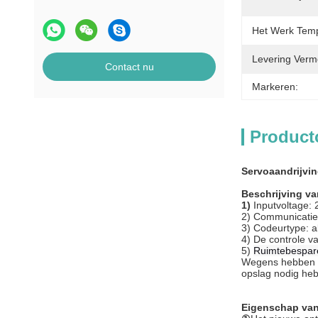
Het Werk Temp
Levering Verm
Contact nu
Markeren:
Product
Servoaandrijvin
Beschrijving va
1)
Inputvoltage:
2) Communicatie
3) Codeurtype: a
4) De controle va
5)
Ruimtebespar
Wegens hebben wi
opslag nodig hebt
Eigenschap van