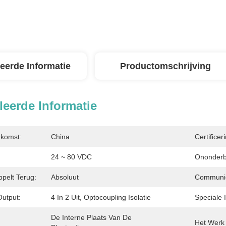
leerde Informatie
Productomschrijving
leerde Informatie
rkomst:
China
Certificer
24 ~ 80 VDC
Ononderb
pelt Terug:
Absoluut
Communica
output:
4 In 2 Uit, Optocoupling Isolatie
Speciale I
De Interne Plaats Van De 
Het Werk 