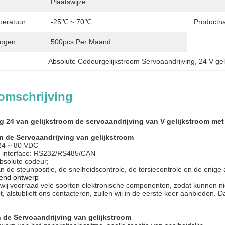
Plaatswijze
eratuur:
-25℃ ~ 70℃
Productn
ogen:
500pcs Per Maand
Absolute Codeurgelijkstroom Servoaandrijving
, 
24 V gel
omschrijving
g 24 van gelijkstroom de servoaandrijving van V gelijkstroom me
n de Servoaandrijving van gelijkstroom
 24 ~ 80 VDC
 interface: RS232/RS485/CAN
bsolute codeur;
n de steunpositie, de snelheidscontrole, de torsiecontrole en de enige 
end ontwerp
j voorraad vele soorten elektronische componenten, zodat kunnen niet
, alstublieft ons contacteren, zullen wij in de eerste keer aanbieden. D
 de Servoaandrijving van gelijkstroom