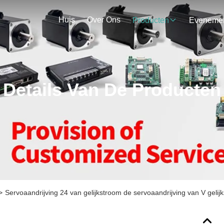
Huis
Over Ons
Producten
Details Van De Producten
>
Servoaandrijving 24 van gelijkstroom de servoaandrijving van V geli