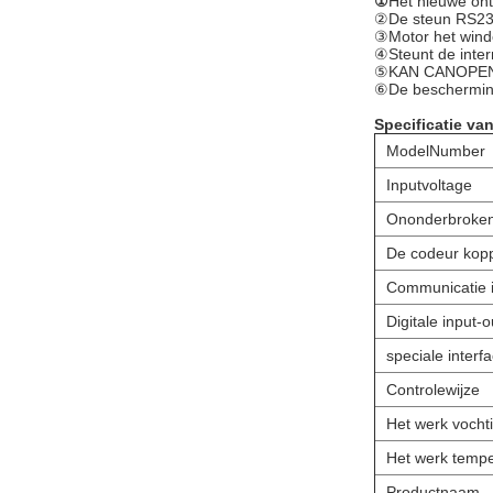
①
Het nieuwe ontw
②De steun RS23
③Motor het winde
④Steunt de inter
⑤KAN CANOPEN-g
⑥De bescherming
Specificatie va
ModelNumber
Inputvoltage
Ononderbroken
De codeur kopp
Communicatie i
Digitale input-o
speciale interf
Controlewijze
Het werk vocht
Het werk tempe
Productnaam