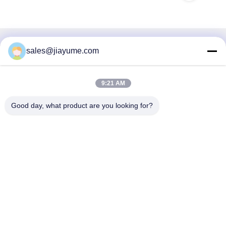
sales@jiayume.com
Snel contact
Adres
9:21 AM
Vloer 501, Qunhui-Road No.25, Streek 72, Xingdong-
Gemeenschap, Xin een ‚Straat, Bao ‚een District, Shenzhen-
Good day, what product are you looking for?
stad, de Provincie van Guangdong, China.
Tel.
86-135-09695040
E-mail
Chillijy@jiayume.com