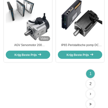
Video
AGV Servomotor 200
IP65 Peristaltische pomp DC
Wattsgelijkstroom 36V Kort
servomotor Hoge bescherming
Lichaam voor AGV Robot
tegen water en stof
Krijg Beste Prijs
Krijg Beste Prijs
1
2