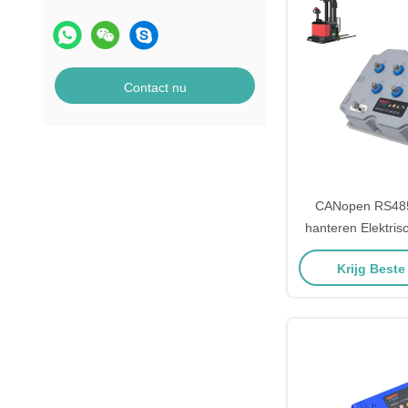
Contact nu
CANopen RS48
hanteren Elektrisc
motorcont
Krijg Beste