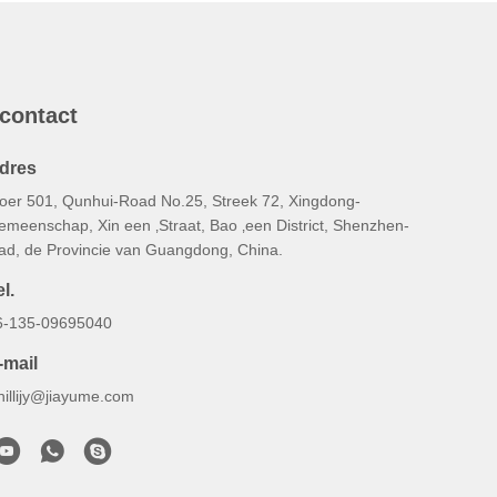
 contact
dres
loer 501, Qunhui-Road No.25, Streek 72, Xingdong-
emeenschap, Xin een ‚Straat, Bao ‚een District, Shenzhen-
tad, de Provincie van Guangdong, China.
l.
6-135-09695040
-mail
hillijy@jiayume.com