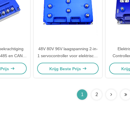
bekrachtiging
48V 80V 96V laagspanning 2-in-
Elektri
S485 en CAN
1 servocontroller voor elektrische
Controll
49-1:2015
vorkheftruck, AGV en
36V 48
 Prijs
Krijg Beste Prijs
Krij
versal fit voor
hoogwerker | IP67 SGS CE-
Elektrisc
vorkheftrucks
gecertificeerd
1
2