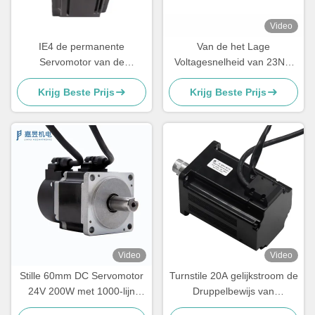
Video
IE4 de permanente
Van de het Lage
Servomotor van de
Voltagesnelheid van 23NM
Magneetgelijkstroom
24V de Poortgelijkstroom
Krijg Beste Prijs
Krijg Beste Prijs
Servomotor 5.6Nm 48v
Servomotor met
Versnellingsbak
Video
Video
Stille 60mm DC Servomotor
Turnstile 20A gelijkstroom de
24V 200W met 1000-lijn
Druppelbewijs van
Incrementele Encoder voor
Servomotor48v 750W 2500