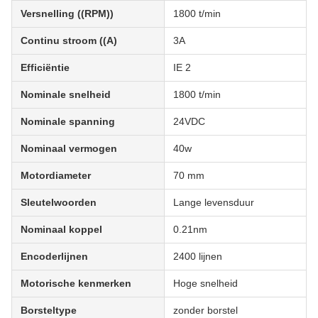
Versnelling ((RPM))
1800 t/min
Continu stroom ((A)
3A
Efficiëntie
IE 2
Nominale snelheid
1800 t/min
Nominale spanning
24VDC
Nominaal vermogen
40w
Motordiameter
70 mm
Sleutelwoorden
Lange levensduur
Nominaal koppel
0.21nm
Encoderlijnen
2400 lijnen
Motorische kenmerken
Hoge snelheid
Borsteltype
zonder borstel