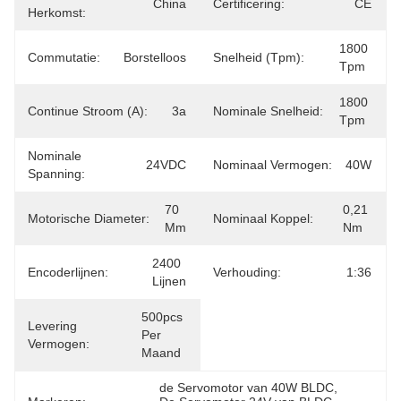
China
Certificering:
CE
Herkomst:
1800 
Commutatie:
Borstelloos
Snelheid (tpm):
Tpm
1800 
Continue Stroom (A):
3a
Nominale Snelheid:
Tpm
Nominale
24VDC
Nominaal Vermogen:
40W
Spanning:
70 
0,21 
Motorische Diameter:
Nominaal Koppel:
Mm
Nm
2400 
Encoderlijnen:
Verhouding:
1:36
Lijnen
500pcs 
Levering
Per 
Vermogen:
Maand
de Servomotor van 40W BLDC
, 