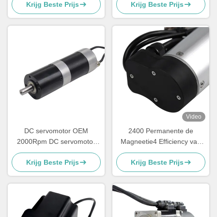
Krijg Beste Prijs
Krijg Beste Prijs
Schuifdraaihek
Lijnen
Video
DC servomotor OEM
2400 Permanente de
2000Rpm DC servomotor
Magneetie4 Efficiency van
met encoder 0,5 nm koppel
de Lijnen100w Servomotor
Krijg Beste Prijs
Krijg Beste Prijs
GEBS57R-A3