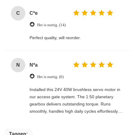
C
C*e
Het is nuttig. (14)
Perfect quality, will reorder.
N
N*a
Het is nuttig. (6)
Installed this 24V 40W brushless servo motor in
our access gate system. The 1:50 planetary
gearbox delivers outstanding torque. Runs
smoothly, handles high daily cycles effortlessly.
Highly recommended for turnstiles.
Taggen: