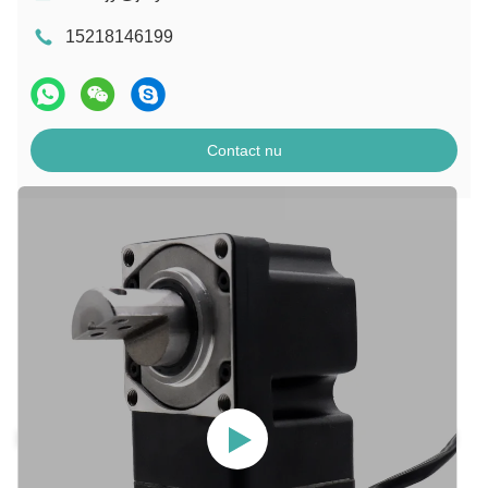
15218146199
Contact nu