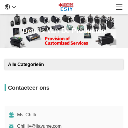
Details Van De Producten
Alle Categorieën
Contacteer ons
Ms. Chilli
Chillijy@jiayume.com