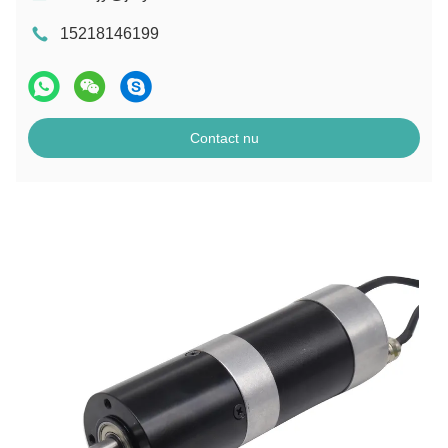
15218146199
Contact nu