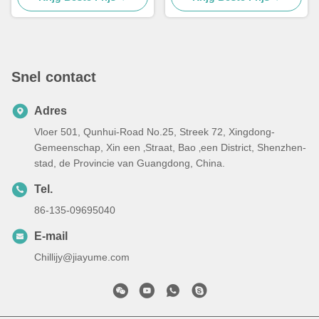
Watts voor
Schommelingspoort
Snel contact
Adres
Vloer 501, Qunhui-Road No.25, Streek 72, Xingdong-
Gemeenschap, Xin een ‚Straat, Bao ‚een District, Shenzhen-
stad, de Provincie van Guangdong, China.
Tel.
86-135-09695040
E-mail
Chillijy@jiayume.com