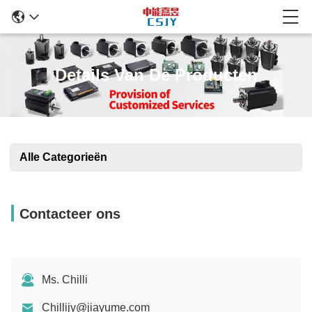
Details Van De Producten
Alle Categorieën
Contacteer ons
Ms. Chilli
Chillijy@jiayume.com