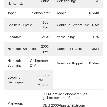
China
Certificering:
CE
Herkomst:
Type:
Servomotor
Koppel:
0.5Nm
100 
Snelheid (tpm):
Continue Stroom (A):
6.5A
Tpm
Encoder:
2400
Verhouding:
1:26
2000 
Nominale Snelheid:
Nominale Kracht:
130W
Tpm
Nominale
Gelijkstroom 
Nominaal Koppel:
0.5Nm
Spanning:
24V
500pcs 
Levering
Per 
Vermogen:
Maand
2000Rpm de Servomotor van 
gelijkstroom met Codeur
, 
Markeren:
OEM 2000Rpm gelijkstroom 