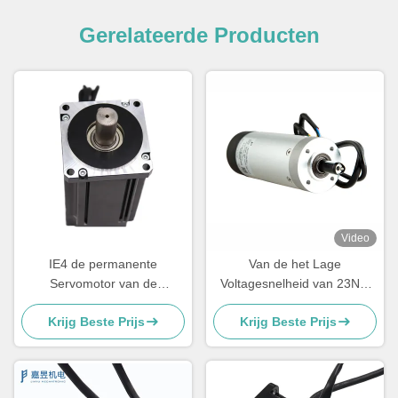
Gerelateerde Producten
Video
IE4 de permanente
Van de het Lage
Servomotor van de
Voltagesnelheid van 23NM
Magneetgelijkstroom
24V de Poortgelijkstroom
Krijg Beste Prijs
Krijg Beste Prijs
Servomotor 5.6Nm 48v
Servomotor met
Versnellingsbak