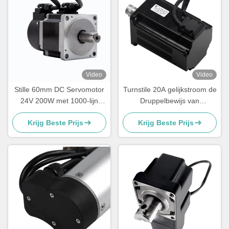
Video
Video
Stille 60mm DC Servomotor
Turnstile 20A gelijkstroom de
24V 200W met 1000-lijn
Druppelbewijs van
Incrementele Encoder voor
Servomotor48v 750W 2500
Krijg Beste Prijs
Krijg Beste Prijs
Schuifdraaihek
Lijnen