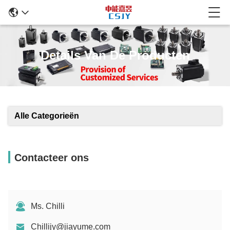
Details Van De Producten
Alle Categorieën
Contacteer ons
Ms. Chilli
Chillijy@jiayume.com