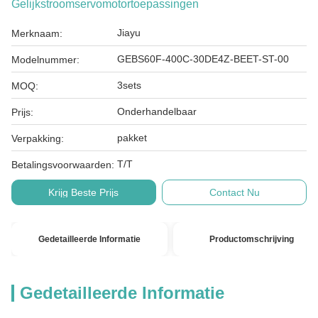
Gelijkstroomservomotortoepassingen
Jiayu
Merknaam:
GEBS60F-400C-30DE4Z-BEET-ST-00
Modelnummer:
3sets
MOQ:
Onderhandelbaar
Prijs:
pakket
Verpakking:
T/T
Betalingsvoorwaarden:
Krijg Beste Prijs
Contact Nu
Gedetailleerde Informatie
Productomschrijving
Gedetailleerde Informatie