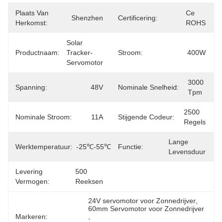
Plaats Van
Ce 
Shenzhen
Certificering:
Herkomst:
ROHS
Solar 
Productnaam:
Tracker-
Stroom:
400W
Servomotor
3000 
Spanning:
48V
Nominale Snelheid:
Tpm
2500 
Nominale Stroom:
11A
Stijgende Codeur:
Regels
Lange 
Werktemperatuur:
-25℃-55℃
Functie:
Levensduur
Levering
500 
Vermogen:
Reeksen
24V servomotor voor Zonnedrijver
, 
60mm Servomotor voor Zonnedrijver
Markeren:
, 