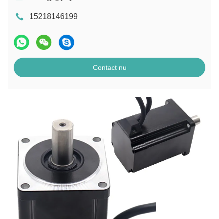
15218146199
Contact nu