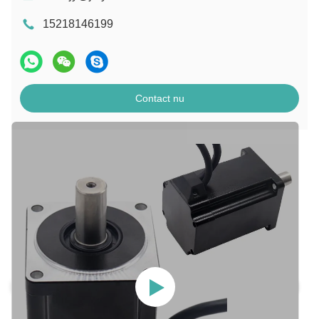
15218146199
Contact nu