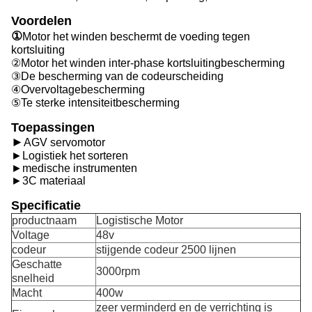
Voordelen
①
Motor het winden beschermt de voeding tegen
kortsluiting
②Motor het winden inter-phase kortsluitingbescherming
③De bescherming van de codeurscheiding
④Overvoltagebescherming
⑤Te sterke intensiteitbescherming
Toepassingen
►
AGV servomotor
►Logistiek het sorteren
►medische instrumenten
►3C materiaal
Specificatie
productnaam
Logistische Motor
Voltage
48v
codeur
stijgende codeur 2500 lijnen
Geschatte
3000rpm
snelheid
Macht
400w
zeer verminderd en de verrichting is