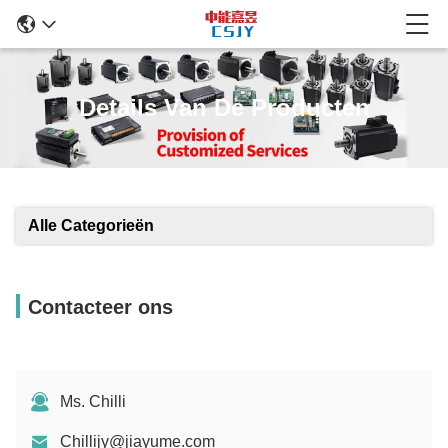
Details Van De Producten
Alle Categorieën
Contacteer ons
Ms. Chilli
Chillijy@jiayume.com