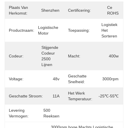
Plaats Van
Ce 
Shenzhen
Certificering:
Herkomst:
ROHS
Logistiek 
Logistische 
Productnaam:
Toepassing:
Het 
Motor
Sorteren
Stijgende 
Codeur 
Codeur:
Macht:
400w
2500 
Lijnen
Geschatte
Voltage:
48v
3000rpm
Snelheid:
Het Werk
Geschatte Stroom:
11A
-25℃-55℃
Temperatuur:
Levering
500 
Vermogen:
Reeksen
3000rpm hoge Machts Logistische 