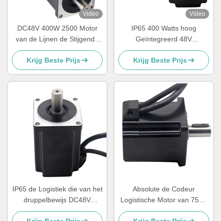
Video
Video
DC48V 400W 2500 Motor
IP65 400 Watts hoog
van de Lijnen de Stijgende
Geïntegreerd 48V
Codeur
gelijkstroom Servomotor
Krijg Beste Prijs
Krijg Beste Prijs
voor Logistiek het Sorteren
IP65 de Logistiek die van het
Absolute de Codeur
druppelbewijs DC48V
Logistische Motor van 750w
Servomotor 3000 T/min
1000w voor Peristaltische
Krijg Beste Prijs
Krijg Beste Prijs