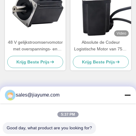
Video
48 V gelijkstroomservomotor
Absolute de Codeur
met overspannings- en
Logistische Motor van 750w
overstroombescherming
1000w voor Peristaltische
Krijg Beste Prijs
Krijg Beste Prijs
voor medische instrumenten
Pomp
sales@jiayume.com
Snel contact
Adres
5:37 PM
Vloer 501, Qunhui-Road No.25, Streek 72, Xingdong-
Gemeenschap, Xin een ‚Straat, Bao ‚een District, Shenzhen-
Good day, what product are you looking for?
stad, de Provincie van Guangdong, China.