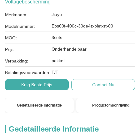
Voltagebescherming
Jiayu
Merknaam:
Ebs60f-400c-30de4z-biet-st-00
Modelnummer:
3sets
MOQ:
Onderhandelbaar
Prijs:
pakket
Verpakking:
T/T
Betalingsvoorwaarden:
Krijg Beste Prijs
Contact Nu
Gedetailleerde Informatie
Productomschrijving
Gedetailleerde Informatie