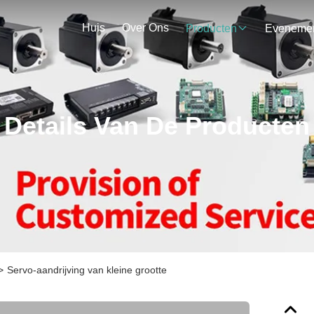
Huis
Over Ons
Producten
Details Van De Producten
>
Servo-aandrijving van kleine grootte