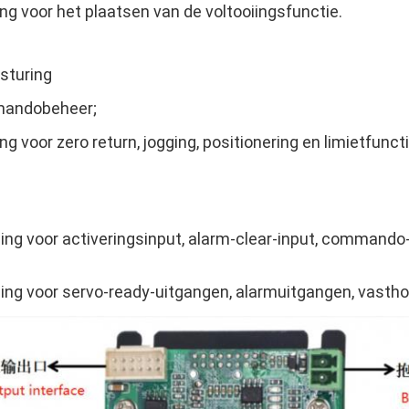
g voor het plaatsen van de voltooiingsfunctie.
sturing
mandobeheer;
g voor zero return, jogging, positionering en limietfunct
ng voor activeringsinput, alarm-clear-input, commando-d
ing voor servo-ready-uitgangen, alarmuitgangen, vastho