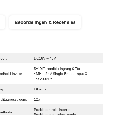
Beoordelingen & Recensies
oer:
DC18V ~ 48V
5V Differentiële Ingang 0 Tot 
elheid Invoer:
4MHz; 24V Single-Ended Input 0 
Tot 200kHz
ng:
Ethercat
 Uitgangsstroom:
12a
Positiecontrole Interne 
methode:
Positiecommandocontrole