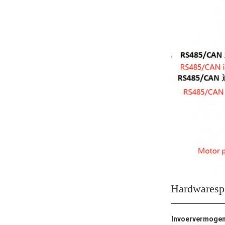
Hardwarespe
Invoervermoge