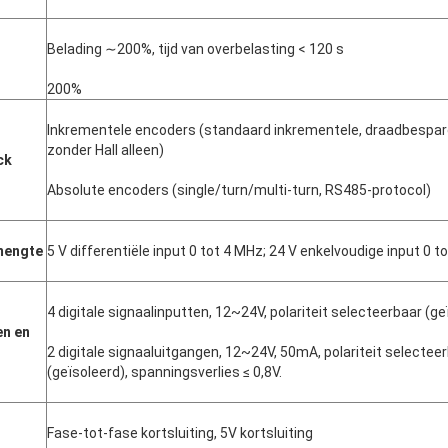
Belading ∼200%, tijd van overbelasting < 120 s
200%
Inkrementele encoders (standaard inkrementele, draadbespar
zonder Hall alleen)
ck
Absolute encoders (single/turn/multi-turn, RS485-protocol)
smengte
5 V differentiële input 0 tot 4 MHz; 24 V enkelvoudige input 0 t
4 digitale signaalinputten, 12~24V, polariteit selecteerbaar (ge
n en 
2 digitale signaaluitgangen, 12~24V, 50mA, polariteit selecteer
(geïsoleerd), spanningsverlies ≤ 0,8V.
Fase-tot-fase kortsluiting, 5V kortsluiting