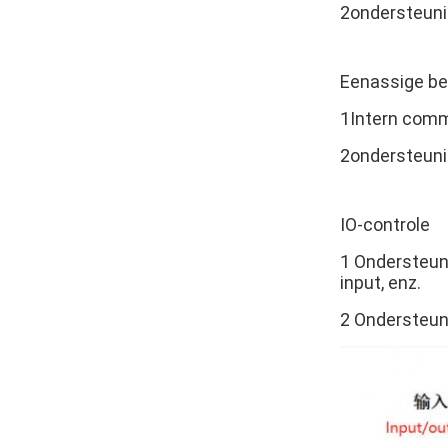
2ondersteunin
Eenassige be
1Intern com
2ondersteunin
IO-controle
1 Ondersteuni
input, enz.
2 Ondersteun