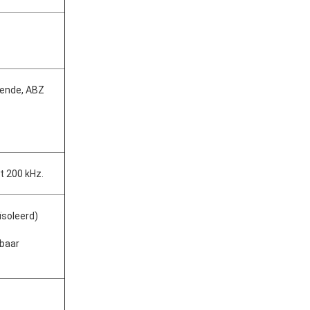
ende, ABZ 
ot 200 kHz.
ïsoleerd)
baar 