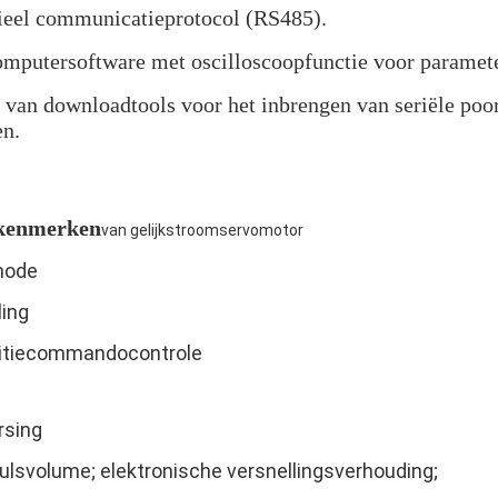
eel communicatieprotocol (RS485).
omputersoftware met oscilloscoopfunctie voor paramet
 van downloadtools voor het inbrengen van seriële poor
en.
skenmerken
van gelijkstroomservomotor
hode
ling
sitiecommandocontrole
rsing
ulsvolume; elektronische versnellingsverhouding;