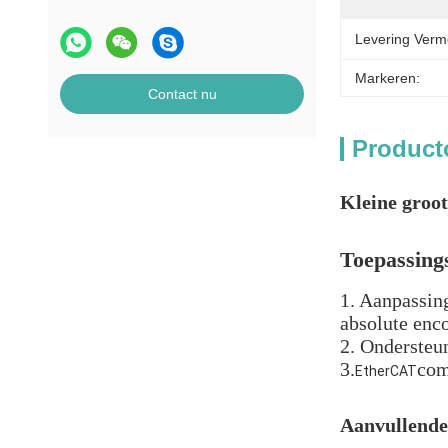
Levering Verm
Markeren:
Contact nu
Product
Kleine groo
Toepassing
1. Aanpassin
absolute enc
2. Ondersteun
3.
com
EtherCAT
Aanvullende