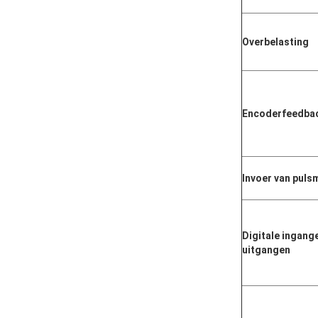
Overbelasting
Encoder
feedba
Invoer van pul
Digitale ingange
uitgangen