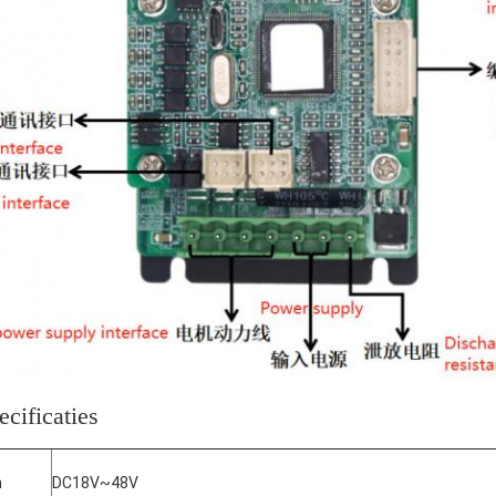
cificaties
n
DC18V~48V