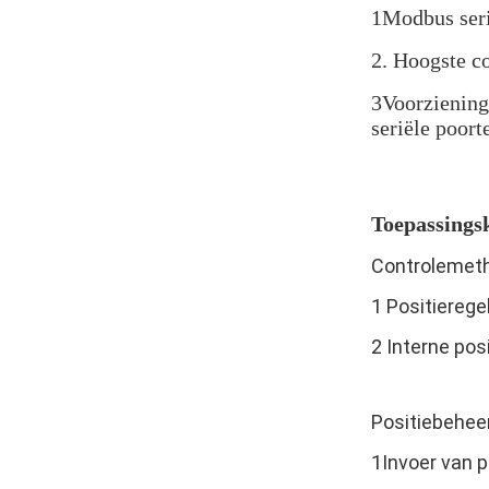
1Modbus seri
2. Hoogste c
3Voorziening
seriële poort
Toepassing
Controlemet
1 Positierege
2 Interne po
Positiebehee
1Invoer van p