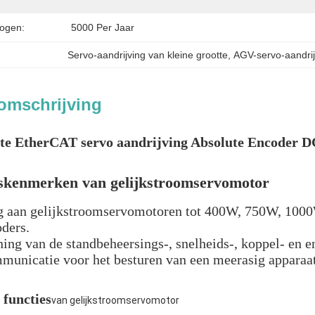
ogen:
5000 Per Jaar
Servo-aandrijving van kleine grootte
, 
AGV-servo-aandrij
omschrijving
tte EtherCAT servo aandrijving Absolute Encoder 
skenmerken van gelijkstroomservomotor
g aan gelijkstroomservomotoren tot 400W, 750W, 1000W
oders.
ing van de standbeheersings-, snelheids-, koppel- en e
municatie voor het besturen van een meerasig apparaat
 functies
van gelijkstroomservomotor