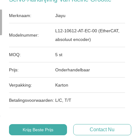
Merknaam:
Jiayu
L12-10612-AT-EC-00 (EtherCAT,
Modelnummer:
absoluut encoder)
MOQ:
5 st
Prijs:
Onderhandelbaar
Verpakking:
Karton
Betalingsvoorwaarden:
L/C, T/T
Contact Nu
Krijg Beste Prijs