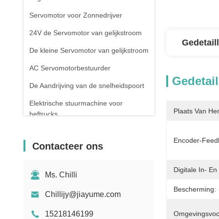
Servomotor voor Zonnedrijver
24V de Servomotor van gelijkstroom
Gedetail
De kleine Servomotor van gelijkstroom
AC Servomotorbestuurder
Gedetail
De Aandrijving van de snelheidspoort
Elektrische stuurmachine voor
Plaats Van He
heftrucks
De elektrische motor van de
Encoder-Feed
vorkheftruckaandrijving
Contacteer ons
Draaiwielpoortcontroller
Digitale In- E
Ms. Chilli
Bescherming:
Chillijy@jiayume.com
15218146199
Omgevingsvoch