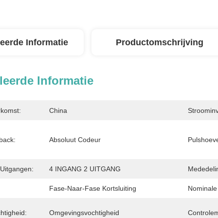
leerde Informatie
Productomschrijving
leerde Informatie
rkomst:
China
Stroominv
back:
Absoluut Codeur
Pulshoeve
n Uitgangen:
4 INGANG 2 UITGANG
Mededeli
Fase-Naar-Fase Kortsluiting
Nominale
tigheid:
Omgevingsvochtigheid
Controle