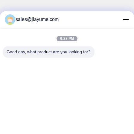
sales@jiayume.com
Snel contact
Adres
6:27 PM
Vloer 501, Qunhui-Road No.25, Streek 72, Xingdong-
Gemeenschap, Xin een ‚Straat, Bao ‚een District, Shenzhen-
Good day, what product are you looking for?
stad, de Provincie van Guangdong, China.
Tel.
86-135-09695040
E-mail
Chillijy@jiayume.com
Privacybeleid
|
Sitemap
| De Goede Kwaliteit van China De