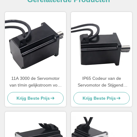
11A 3000 de Servomotor
IP65 Codeur van de
van t/min gelijkstroom voor
Servomotor de Stijgende
Codeur van Robot de
2500 Lijnen van de hoge
Krijg Beste Prijs
Krijg Beste Prijs
Stijgende 2500 Lijnen
Precisierobot