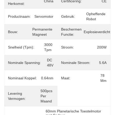
China
Certificering:
CE
Herkomst:
Opheffende 
Productnaam:
Servomotor
Gebruik:
Robot
Permanente 
Beschermen
Bouw:
Explosieverdicht
Magneet
Functie:
3000 
Snelheid (tpm):
Stroom:
200W
Tpm
DC 
Nominale Spanning:
Nominale Stroom:
5.6A
48V
78 
Nominaal Koppel:
0.64nm
Maat:
Mm
500pcs 
Levering
Per 
Vermogen:
Maand
60mm Planetarische Toestelmotor 