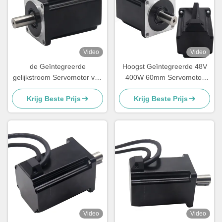
Video
Video
de Geïntegreerde
Hoogst Geïntegreerde 48V
gelijkstroom Servomotor van
400W 60mm Servomotor
400W 750W 1000W voor
voor Robot
Krijg Beste Prijs
Krijg Beste Prijs
Robotachtige Industrie
Video
Video