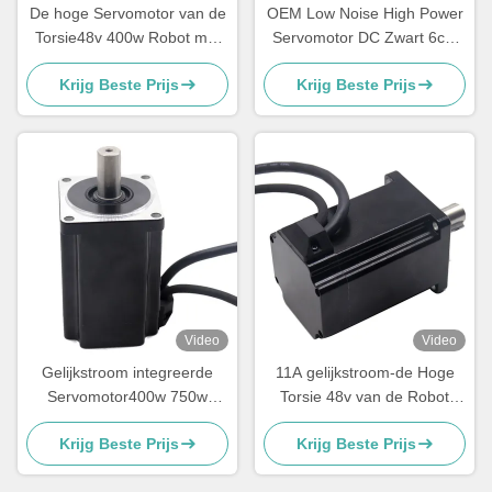
De hoge Servomotor van de
OEM Low Noise High Power
Torsie48v 400w Robot met
Servomotor DC Zwart 6cm
Stijgende Codeur
48v 400w
Krijg Beste Prijs
Krijg Beste Prijs
Video
Video
Gelijkstroom integreerde
11A gelijkstroom-de Hoge
Servomotor400w 750w
Torsie 48v van de Robot
1000w Servomotor met 17
Servomotor met Stijgende
Krijg Beste Prijs
Krijg Beste Prijs
Beetjes Codeur
Codeur Servomotor