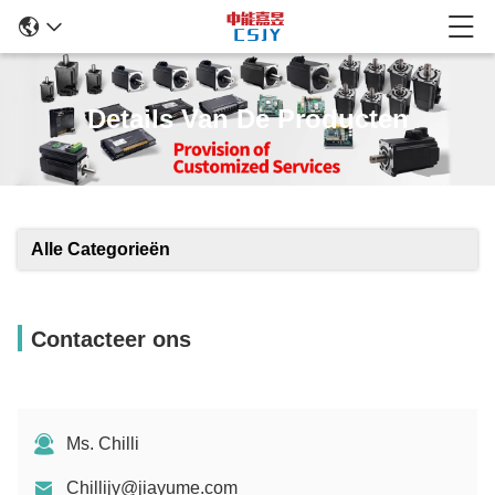
Details Van De Producten
Alle Categorieën
Contacteer ons
Ms. Chilli
Chillijy@jiayume.com