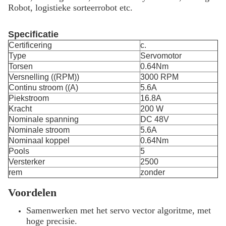
Robot, logistieke sorteerrobot etc.
Specificatie
Certificering
c.
Type
Servomotor
Torsen
0.64Nm
Versnelling ((RPM))
3000 RPM
Continu stroom ((A)
5.6A
Piekstroom
16.8A
Kracht
200 W
Nominale spanning
DC 48V
Nominale stroom
5.6A
Nominaal koppel
0.64Nm
Pools
5
Versterker
2500
rem
zonder
Voordelen
Samenwerken met het servo vector algoritme, met
hoge precisie.