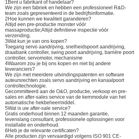
1Bent u fabrikant of handelaar?
We zijn een fabriek en hebben een professioneel R&D-
team zoals gepresenteerd in de bedrijfsinformatie.
2Hoe kunnen we kwaliteit garanderen?
Altijd een pre-productie monster vóór
massaproductie;Altijd definitieve inspectie vóór
verzending.
3Wat kun je van ons kopen?
Toegang servo aandrijving, snelheidspoort aandrijving,
draaibank controller, swing poort aandrijving, barrière poort
controller, servomotor, mechanisme
4Waarom zou je bij ons kopen en niet bij andere
leveranciers?
We zijn met meerdere uitvindingspatenten en software
auteursrechten zoals servo aandrijving en kanaalpoort
controltechnologie.
Gecommitteerd aan de O&O, productie, verkoop en pre-
sales en after-sales service van de kernmodule van het
automatische hekbeheermiddel.
5Wat is uw after-sale service?
Gratis onderhoud binnen 12 maanden garantie,
levenslang consultant, professionele oplossingen voor
installatie en onderhoud.
6Heb je de relevante certificaten?
Alle producten zijn vervaardigd volgens ISO 901 CE-