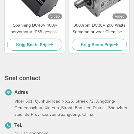
Video
Video
Spanning DC48V 400w
3000rpm DC36V 200 Watts
servomotor IP65 geschikt
Servomotor voor Chemische
voor industriële machines en
het Doseren Vloeibare
Krijg Beste Prijs
Krijg Beste Prijs
apparatuur
Peristaltische Pomp
Snel contact
Adres
Vloer 501, Qunhui-Road No.25, Streek 72, Xingdong-
Gemeenschap, Xin een ‚Straat, Bao ‚een District, Shenzhen-
stad, de Provincie van Guangdong, China.
Tel.
86-135-09695040