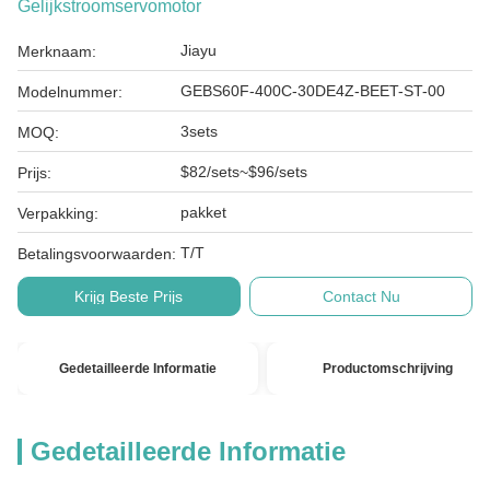
Gelijkstroomservomotor
Jiayu
Merknaam:
GEBS60F-400C-30DE4Z-BEET-ST-00
Modelnummer:
3sets
MOQ:
$82/sets~$96/sets
Prijs:
pakket
Verpakking:
T/T
Betalingsvoorwaarden:
Krijg Beste Prijs
Contact Nu
Gedetailleerde Informatie
Productomschrijving
Gedetailleerde Informatie