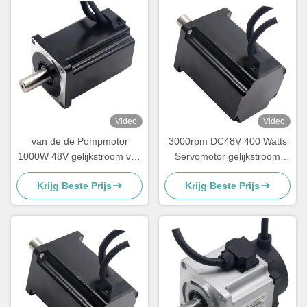
Video
Video
van de de Pompmotor
3000rpm DC48V 400 Watts
1000W 48V gelijkstroom van
Servomotor gelijkstroom
400W 750W de
3000 Chemische het
Krijg Beste Prijs
Krijg Beste Prijs
Peristaltische Elektrische
Doseren van t/min Vloeibare
Motor
Peristaltische Pomp