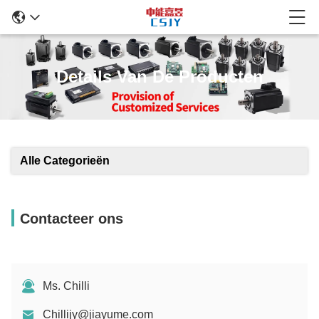
Details Van De Producten
Alle Categorieën
Contacteer ons
Ms. Chilli
Chillijy@jiayume.com