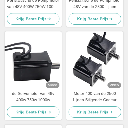
Peristaltische de Pompmotor
Peristaltische de Pompmotor
van 48V 400W 750W 1000W
48V van de 2500 Lijnen
17 van de Absolute
Stijgende Codeur 400 Watts
Krijg Beste Prijs
Krijg Beste Prijs
Codeurgelijkstroom
Servomotor
Servobeetjes Motor
Video
Video
de Servomotor van 48v
Motor 400 van de 2500
400w 750w 1000w
Lijnen Stijgende Codeur
gelijkstroom met Codeur 17
Watts48v gelijkstroom
Krijg Beste Prijs
Krijg Beste Prijs
Beetjes de Absolute van de
Servomotor voor
Codeurmotor Peristaltische
Peristaltische Pomp
Pomp