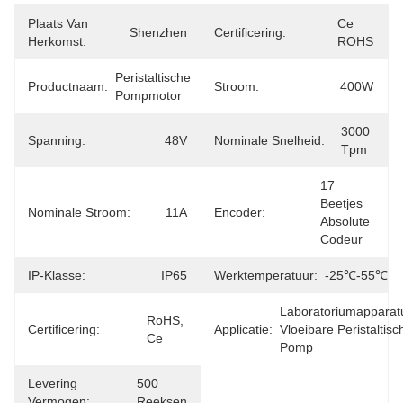
Plaats Van
Ce 
Shenzhen
Certificering:
Herkomst:
ROHS
Peristaltische 
Productnaam:
Stroom:
400W
Pompmotor
3000 
Spanning:
48V
Nominale Snelheid:
Tpm
17 
Beetjes 
Nominale Stroom:
11A
Encoder:
Absolute 
Codeur
IP-Klasse:
IP65
Werktemperatuur:
-25℃-55℃
Laboratoriumapparatu
RoHS, 
Certificering:
Applicatie:
Vloeibare Peristaltisch
Ce
Pomp
Levering
500 
Vermogen:
Reeksen