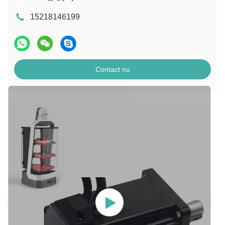
15218146199
Contact nu