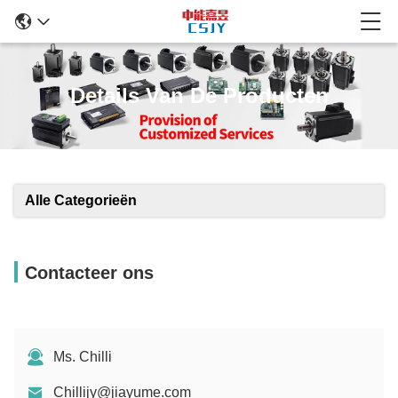
Details Van De Producten
Alle Categorieën
Contacteer ons
Ms. Chilli
Chillijy@jiayume.com