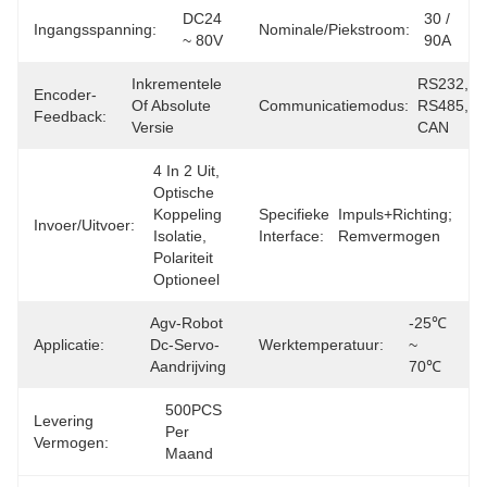
DC24 
30 / 
Ingangsspanning:
Nominale/piekstroom:
~ 80V
90A
Inkrementele 
RS232, 
Encoder-
Of Absolute 
Communicatiemodus:
RS485, 
Feedback:
Versie
CAN
4 In 2 Uit, 
Optische 
Koppeling 
Specifieke
Impuls+richting; 
Invoer/uitvoer:
Isolatie, 
Interface:
Remvermogen
Polariteit 
Optioneel
Agv-Robot 
-25℃ 
Applicatie:
Dc-Servo-
Werktemperatuur:
~ 
Aandrijving
70℃
500PCS 
Levering
Per 
Vermogen:
Maand