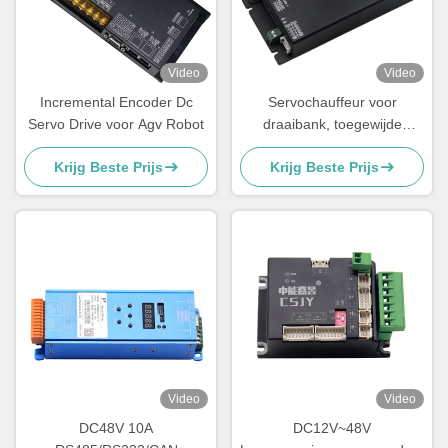
Video
Video
Incremental Encoder Dc
Servochauffeur voor
Servo Drive voor Agv Robot
draaibank, toegewijde
servochauffeurs voor
Krijg Beste Prijs
Krijg Beste Prijs
draaibank, snelheidspoorten
en
laagspanningsservochauffeurs.
Video
Video
DC48V 10A
DC12V~48V