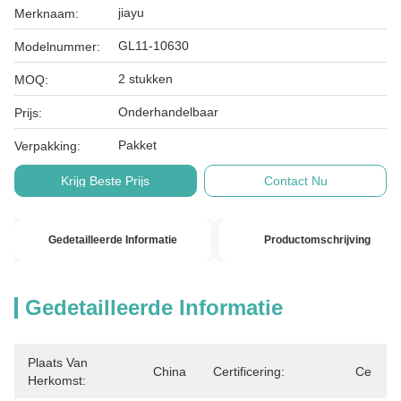
jiayu
Merknaam:
GL11-10630
Modelnummer:
2 stukken
MOQ:
Onderhandelbaar
Prijs:
Pakket
Verpakking:
Krijg Beste Prijs
Contact Nu
Gedetailleerde Informatie
Productomschrijving
Gedetailleerde Informatie
Plaats Van
China
Certificering:
Ce
Herkomst: