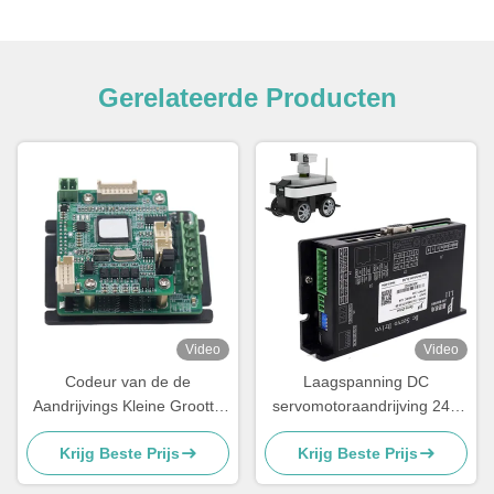
Gerelateerde Producten
Video
Video
Codeur van de de
Laagspanning DC
Aandrijvings Kleine Grootte
servomotoraandrijving 24V
van 18V 48V gelijkstroom de
12A Absoluut encoder voor
Krijg Beste Prijs
Krijg Beste Prijs
Servo absoluut voor AGV
industriële robot
Robotpakhuis