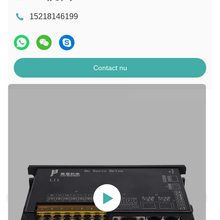
15218146199
Contact nu