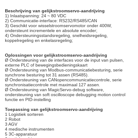
Beschrijving van gelijkstroomservo-aandrijving
1) Inlaatspanning: 24 ~ 80 VDC
2) Communicatie-interface: RS232/RS485/CAN
3) Geschikt voor wisselstroomservomotor onder 400W,
ondersteunt incrementele en absolute encoder;
4) Ondersteuningsstandsregeling, snelheidsregeling,
koppelregeling en enkelasregeling;
Oplossingen voor gelijkstroomservo-aandrijving
Ø Ondersteuning van de interfaces voor de input van pulsen,
externe PLC of bewegingsbedieningskaart
Ø Ondersteuning van Modbus-communicatiebesturing, serie
synchrone besturing tot 31 assen (RS485).
Ø Ondersteuning van CANopencommunicatiecontrole, serie
synchronisatiecontrole met maximaal 127 assen.
Ø Ondersteuning van MagicServo-debug software,
ondersteuning van soft oscilloscope debugging motion control
functie en PID-instelling
Toepassing van gelijkstroomservo-aandrijving
1 Logistiek sorteren
2 Robot
3 AGV
4 medische instrumenten
5 3C-apparatuur