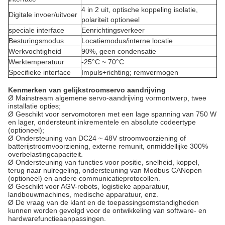
4 in 2 uit, optische koppeling isolatie,
Digitale invoer/uitvoer
polariteit optioneel
speciale interface
Eenrichtingsverkeer
Besturingsmodus
Locatiemodus/interne locatie
Werkvochtigheid
90%, geen condensatie
Werktemperatuur
-25°C ~ 70°C
Specifieke interface
Impuls+richting; remvermogen
Kenmerken van gelijkstroomservo aandrijving
Ø Mainstream algemene servo-aandrijving vormontwerp, twee
installatie opties;
Ø Geschikt voor servomotoren met een lage spanning van 750 W
en lager, ondersteunt inkrementele en absolute codeertype
(optioneel);
Ø Ondersteuning van DC24 ~ 48V stroomvoorziening of
batterijstroomvoorziening, externe remunit, onmiddellijke 300%
overbelastingcapaciteit.
Ø Ondersteuning van functies voor positie, snelheid, koppel,
terug naar nulregeling, ondersteuning van Modbus CANopen
(optioneel) en andere communicatieprotocollen.
Ø Geschikt voor AGV-robots, logistieke apparatuur,
landbouwmachines, medische apparatuur, enz.
Ø De vraag van de klant en de toepassingsomstandigheden
kunnen worden gevolgd voor de ontwikkeling van software- en
hardwarefunctieaanpassingen.