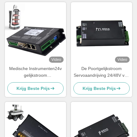
Video
Video
Medische Instrumenten24v
De Poortgelijkstroom
gelijkstroom
Servoaandrijving 24/48V van
Servoaandrijving met
de schommelingsbarrière
Krijg Beste Prijs
Krijg Beste Prijs
Absolute Codeur
met Stijgende Codeur