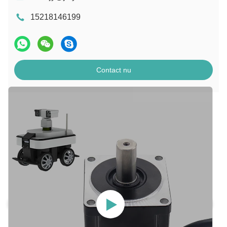
15218146199
Contact nu