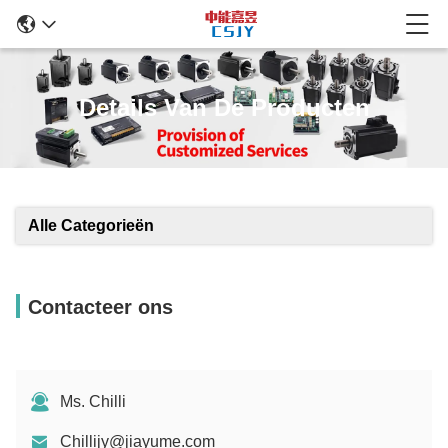
Details Van De Producten
Alle Categorieën
Contacteer ons
Ms. Chilli
Chillijy@jiayume.com