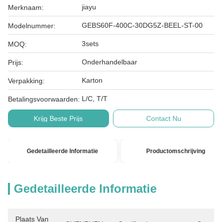
jiayu
Merknaam:
GEBS60F-400C-30DG5Z-BEEL-ST-00
Modelnummer:
3sets
MOQ:
Onderhandelbaar
Prijs:
Karton
Verpakking:
L/C, T/T
Betalingsvoorwaarden:
Krijg Beste Prijs
Contact Nu
Gedetailleerde Informatie
Productomschrijving
Gedetailleerde Informatie
Plaats Van