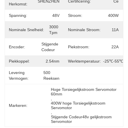
SHENZHEN
Certificering:
Ce
Herkomst:
Spanning:
48V
Stroom:
400W
3000 
Nominale Snelheid:
Nominale Stroom:
11A
Tpm
Stijgende 
Encoder:
Piekstroom:
22A
Codeur
Piekkoppel:
2.54nm
Werktemperatuur:
-25℃-55℃
Levering
500 
Vermogen:
Reeksen
Hoge Torsiegelijkstroom Servomotor 
60mm
, 
400W hoge Torsiegelijkstroom 
Markeren:
Servomotor
, 
Stijgende Codeur48v gelijkstroom 
Servomotor