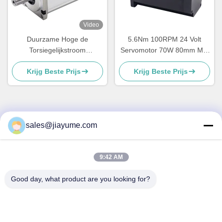
Video
Duurzame Hoge de
5.6Nm 100RPM 24 Volt
Torsiegelijkstroom
Servomotor 70W 80mm Met
Servomotor 84 Wattsce
geringe geluidssterkte Dia
Krijg Beste Prijs
Krijg Beste Prijs
RoHS van 3Nm
sales@jiayume.com
Snel contact
Adres
9:42 AM
Vloer 501, Qunhui-Road No.25, Streek 72, Xingdong-
Gemeenschap, Xin een ‚Straat, Bao ‚een District, Shenzhen-
Good day, what product are you looking for?
stad, de Provincie van Guangdong, China.
Tel.
86-135-09695040