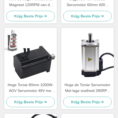
Magneet 120RPM van de
Servomotor 60mm 400W
Torsiegelijkstroom
voor AGV ROBOT Hoge
Krijg Beste Prijs
Krijg Beste Prijs
Servomotor 5.6Nm
Torsie
Hoge Torsie 80mm 1000W-
Hoge de Torsie Servomotor
AGV Servomotor 48V met
Met lage snelheid 280RPM
Stijgende Codeur
2500lines van 84W 3NM
Krijg Beste Prijs
Krijg Beste Prijs