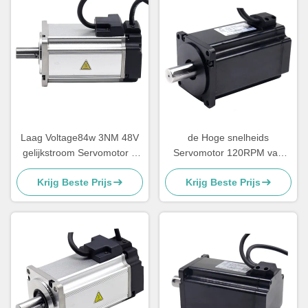
Laag Voltage84w 3NM 48V
de Hoge snelheids
gelijkstroom Servomotor 3
Servomotor 120RPM van
Fase 280Rpm/Min
5.6Nm 0.3s voor
Krijg Beste Prijs
Krijg Beste Prijs
Automatische Turnstile
Poorten