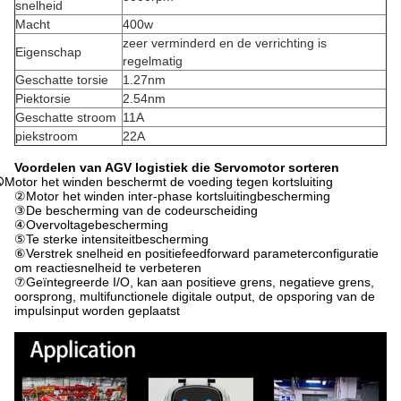
snelheid
Macht
400w
zeer verminderd en de verrichting is
Eigenschap
regelmatig
Geschatte torsie
1.27nm
Piektorsie
2.54nm
Geschatte stroom
11A
piekstroom
22A
Voordelen van AGV
logistiek die Servomotor sorteren
①
Motor het winden beschermt de voeding tegen kortsluiting
②Motor het winden inter-phase kortsluitingbescherming
③De bescherming van de codeurscheiding
④Overvoltagebescherming
⑤Te sterke intensiteitbescherming
⑥
Verstrek snelheid en positiefeedforward parameterconfiguratie
om reactiesnelheid te verbeteren
⑦Geïntegreerde I/O, kan aan positieve grens, negatieve grens,
oorsprong, multifunctionele digitale output, de opsporing van de
impulsinput worden geplaatst