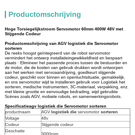
Productomschrijving
Hoge Torsiegelijkstroom Servomotor 60mm 400W 48V met
Stijgende Codeur
Productomschrijving van AGV
logistiek die Servomotor
sorteren
De reeks
hoogst geïntegreerd
van
de
robot servomotor
vermindert het ontwerp installatieingewikkeldheid en bespaart
plaats · Elimineer het passende proces tussen de bestuurder en
de motor, die de kosten van gebruik drukken wordt
ontworpen
aan het werken met servoaandrijving, goedkeurt stijgende
codeur, geschikt voor binnen en openluchtsituatie, gemakkelijk,
en ons servomotor wijd te installeren gebruik voor Logistiek het
sorteren, medische instrumenten, 3C-materiaal, verpakking, enz.
met kleine grootte en eenvoudige bedrading, wijd gebruikte
Scènes zoals AGV, mobiele robots, en samenwerkingsrobots.
Specificatieagv
logistiek die Servomotor sorteren
productnaam
AGV
logistiek die
servomotor
sorteren
Voltage
48v
Codeur
Stijgende codeur
Geschatte
3000rpm