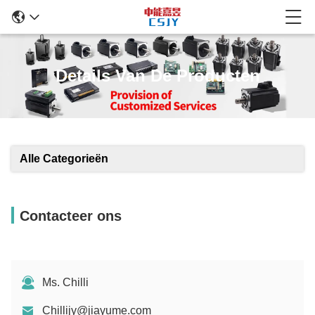
Details Van De Producten
Alle Categorieën
Contacteer ons
Ms. Chilli
Chillijy@jiayume.com