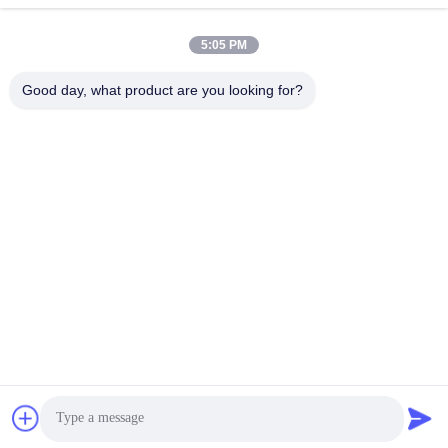
Adres
Vloer 501, Qunhui-Road No.25, Streek 72, Xingdong-
5:05 PM
Gemeenschap, Xin een ‚Straat, Bao ‚een District, Shenzhen-
stad, de Provincie van Guangdong, China.
Good day, what product are you looking for?
Tel.
86-135-09695040
E-mail
Chillijy@jiayume.com
Privacybeleid
|
Sitemap
| De Goede Kwaliteit van China De
Servomotor van gelijkstroom Leverancier. Copyright © 2021-2026
Shenzhen Jiayu Mechatronic Co., Ltd. . Alle rechten
voorbehoudena.
51La