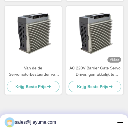
Light Duty Hand de
Poortwapen 6m
Video
Van de de
AC 220V Barrier Gate Servo
Servomotorbestuurder van
Driver, gemakkelijk te
5A/15A 750W AC de
installeren Barrier Gate
Krijg Beste Prijs
Krijg Beste Prijs
Barrièrepoort van Gate
Servo Driver, geschikt voor
Controller enz.
ETC verkeersbarrières.
Snel contact
sales@jiayume.com