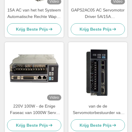
Video
Video
15A AC van het het Systeem
GAPS2AC05 AC Servomotor
Automatische Rechte Wapen
Driver 5A/15A
van For Smart Parking van
Poortcontroller voor Boom
Krijg Beste Prijs
Krijg Beste Prijs
de Servomotorbestuurder
Barrier Gate
het Parkerenpoort
Video
220V 100W - de Enige
van de de
Faseac van 1000W Servo
Servomotorbestuurder van
Explosiebestendige Motor en
220V 5A 750W AC van de
Krijg Beste Prijs
Krijg Beste Prijs
Aandrijving
de Boombarrière van For