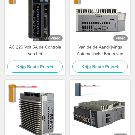
Video
Video
AC 220 Volt 5A de Controle
Van de de Aandrijvings
van het
Automatische Boom van
Controlemechanismeparking
RS232 RS485 Brushless
Krijg Beste Prijs
Krijg Beste Prijs
barrier remote van de 750
Servogebruik van de de
Watts Servomotor
Barrièrepoort