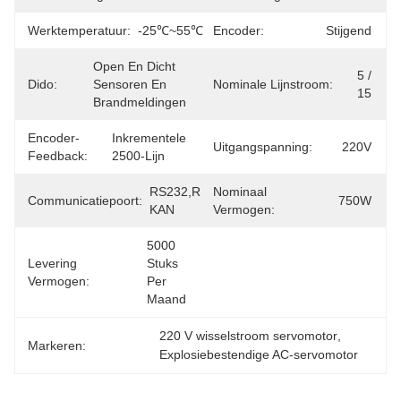
Werktemperatuur:
-25℃~55℃
Encoder:
Stijgend
Open En Dicht 
5 / 
Dido:
Sensoren En 
Nominale Lijnstroom:
15
Brandmeldingen
Encoder-
Inkrementele 
Uitgangspanning:
220V
Feedback:
2500-Lijn
RS232,RS485, 
Nominaal
Communicatiepoort:
750W
KAN
Vermogen:
5000 
Levering
Stuks 
Vermogen:
Per 
Maand
220 V wisselstroom servomotor
, 
Markeren:
Explosiebestendige AC-servomotor