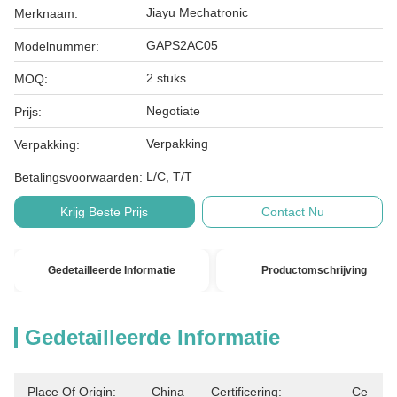
Jiayu Mechatronic
Merknaam:
GAPS2AC05
Modelnummer:
2 stuks
MOQ:
Negotiate
Prijs:
Verpakking
Verpakking:
L/C, T/T
Betalingsvoorwaarden:
Krijg Beste Prijs
Contact Nu
Gedetailleerde Informatie
Productomschrijving
Gedetailleerde Informatie
Place Of Origin:
China
Certificering:
Ce