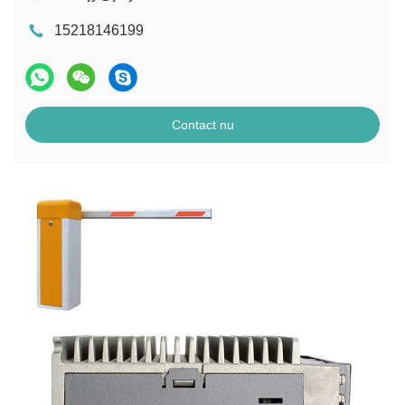
15218146199
Contact nu