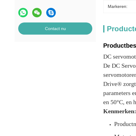
Markeren:
Product
Contact nu
Productbes
DC servomoto
De DC Servo 
servomotoren
Drive® zorgt
parameters e
en 50°C, en h
Kenmerken
Productn