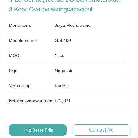
3 Keer Overbelastingcapaciteit
Merknaam:
Jiayu Mechatronic
Modelnummer:
GAL400
MOQ:
1pcs
Prijs:
Negotiate
Verpakking:
Karton
Betalingsvoorwaarden:
L/C, T/T
Contact Nu
Krijg Beste Prijs