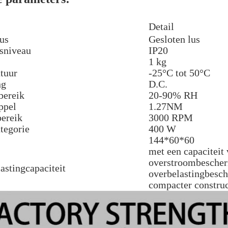
Detail
us
Gesloten lus
sniveau
IP20
1 kg
tuur
-25°C tot 50°C
ng
D.C.
bereik
20-90% RH
ppel
1.27NM
bereik
3000 RPM
tegorie
400 W
144*60*60
met een capaciteit 
overstroombescher
astingcapaciteit
overbelastingbesc
compacter construc