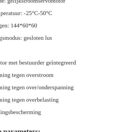
e: gelijkstroomservomotor
peratuur: -25°C-50°C
gen: 144*60*60
gsmodus: gesloten lus
or met bestuurder geïntegreerd
ming tegen overstroom
ing tegen over/onderspanning
ing tegen overbelasting
tingsbescherming
e parameters: