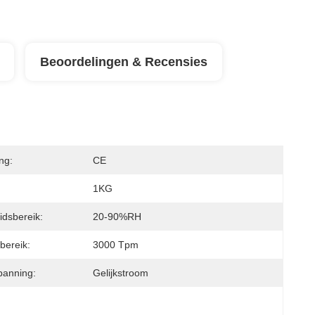
Beoordelingen & Recensies
ing:
CE
1KG
idsbereik:
20-90%RH
bereik:
3000 Tpm
panning:
Gelijkstroom