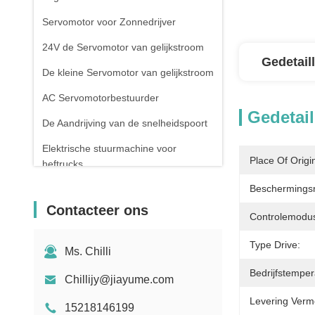
Servomotor voor Zonnedrijver
24V de Servomotor van gelijkstroom
Gedetail
De kleine Servomotor van gelijkstroom
AC Servomotorbestuurder
Gedetail
De Aandrijving van de snelheidspoort
Elektrische stuurmachine voor
Place Of Origi
heftrucks
Beschermings
De elektrische motor van de
vorkheftruckaandrijving
Contacteer ons
Controlemodu
Draaiwielpoortcontroller
Type Drive:
Ms. Chilli
Bedrijfstemper
Chillijy@jiayume.com
Levering Verm
15218146199