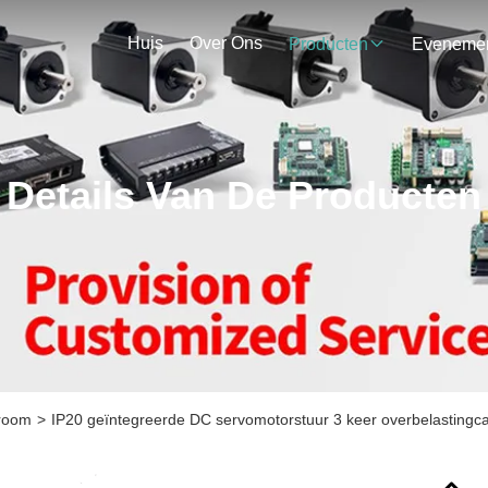
Huis
Over Ons
Producten
Details Van De Producten
troom
>
IP20 geïntegreerde DC servomotorstuur 3 keer overbelastingca