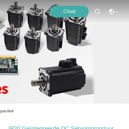
Contacteer Ons
Citaat
Evenementen
paciteit
IP20 Geïntegreerde DC Servomotorstuur