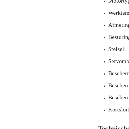
Motortyp
Werktem
Afmetin
Besturin
Stelsel:
Servomot
Bescher
Bescherm
Bescherm
Kortslui
Technisch