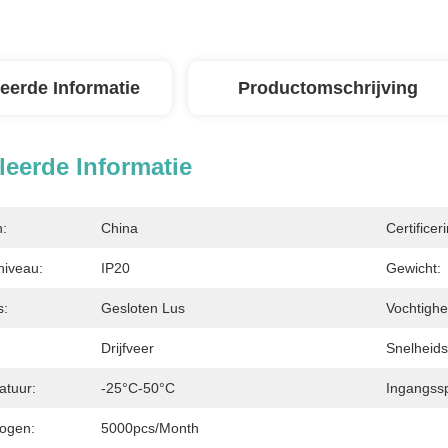
leerde Informatie
Productomschrijving
leerde Informatie
n:
China
Certificer
niveau:
IP20
Gewicht:
s:
Gesloten Lus
Vochtighe
Drijfveer
Snelheids
atuur:
-25°C-50°C
Ingangss
ogen:
5000pcs/month